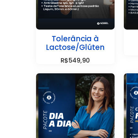
Tolerância à
Lactose/Glúten
R$549,90