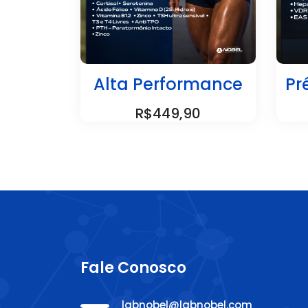
Alta Performance
Pr
R$449,90
Fale Conosco
labnobel@labnobel.com