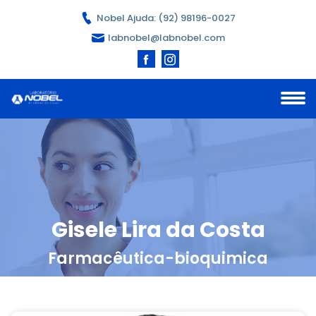
Nobel Ajuda: (92) 98196-0027
labnobel@labnobel.com
Gisele Lira da Costa
Farmacêutica-bioquimica